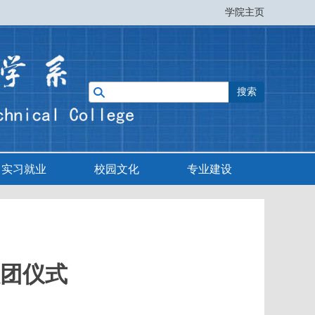
学院主页
实习就业
校园文化
专业建设
团仪式