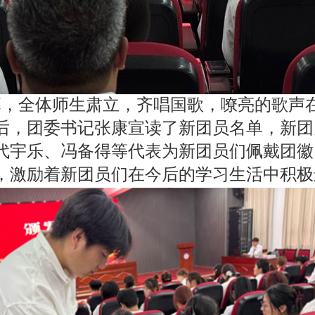
幕，全体师生肃立，齐唱国歌，嘹亮的歌声
后，团委书记张康宣读了新团员名单，新团
代宇乐、冯备得等代表为新团员们佩戴团徽
，激励着新团员们在今后的学习生活中积极