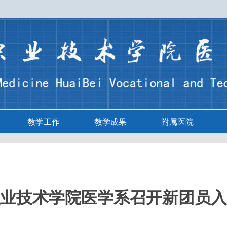
教学工作
教学成果
附属医院
业技术学院医学系召开新团员入