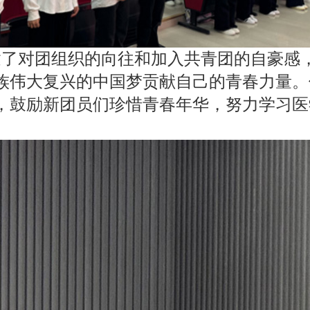
达了对团组织的向往和加入共青团的自豪感
族伟大复兴的中国梦贡献自己的青春力量。
，鼓励新团员们珍惜青春年华，努力学习医