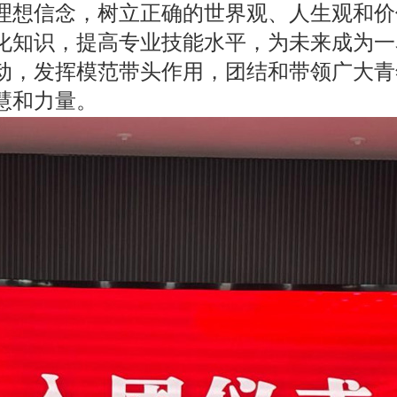
理想信念，树立正确的世界观、人生观和价
化知识，提高专业技能水平，为未来成为一
动，发挥模范带头作用，团结和带领广大青
慧和力量。