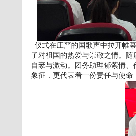
仪式在庄严的国歌声中拉开帷
子对祖国的热爱与崇敬之情。随
自豪与激动。团务助理郁紫情、
象征，更代表着一份责任与使命