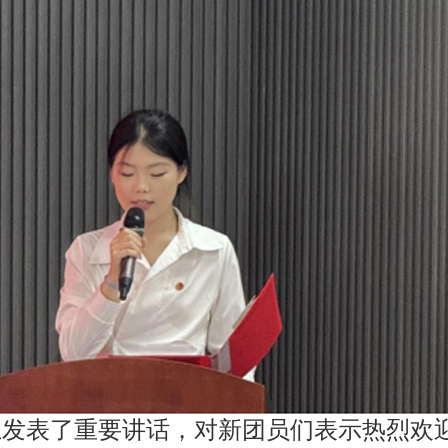
上发表了重要讲话，对新团员们表示热烈欢