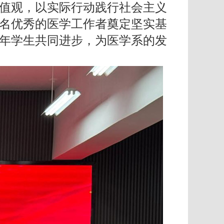
值观，以实际行动践行社会主义
名优秀的医学工作者奠定坚实基
年学生共同进步，为医学系的发