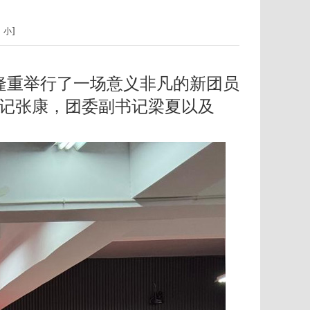
]
中
小
内隆重举行了一场意义非凡的新团员
记张康，团委副书记梁夏以及