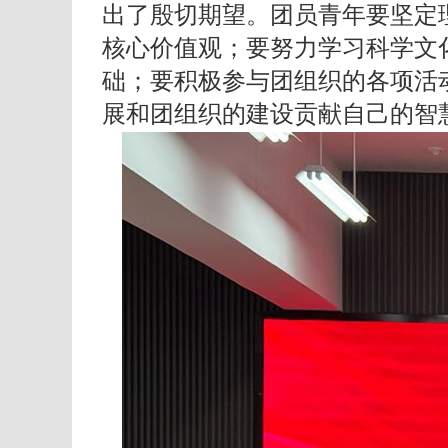
出了殷切期望。团员青年要坚定
核心价值观；要努力学习科学文
础；要积极参与团组织的各项活
展和团组织的建设贡献自己的智